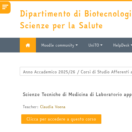
Vai al contenuto principale
Dipartimento di Biotecnologi
Scienze per la Salute
Moodle community
UniTO
HelpDesk
Categorie di corso
Scienze Tecniche di Medicina di Laboratorio ap
Teacher:
Claudia Voena
Clicca per accedere a questo corso