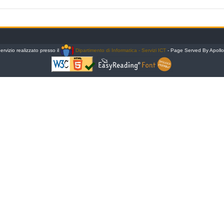
ervizio realizzato presso il
Dipartimento di Informatica - Servizi ICT
- Page Served By Apoll