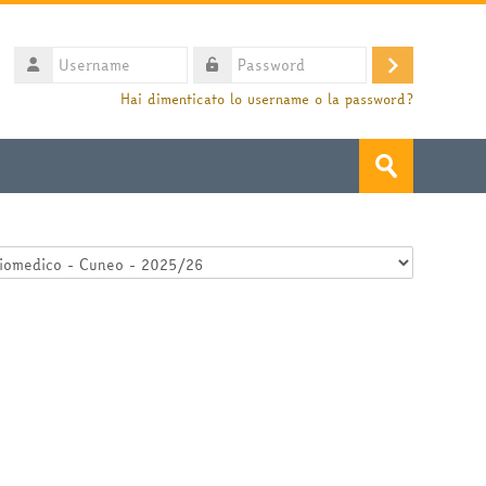
Username
Login
Password
Hai dimenticato lo username o la password?
Cerca
corsi
Invia