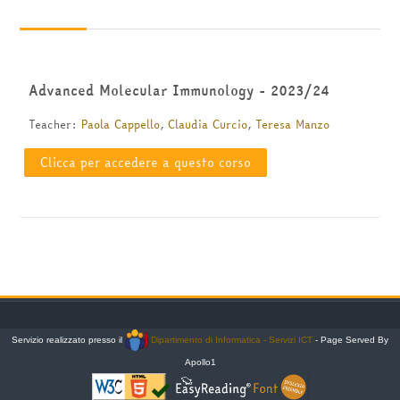
Italiano ‎(it)‎
Cerca
corsi
Invia
Advanced Molecular Immunology - 2023/24
Teacher:
Paola Cappello
,
Claudia Curcio
,
Teresa Manzo
Clicca per accedere a questo corso
Servizio realizzato presso il
Dipartimento di Informatica - Servizi ICT
- Page Served By
Apollo1