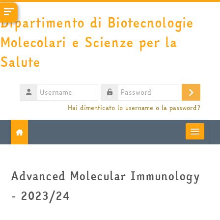
Vai al contenuto principale
Dipartimento di Biotecnologie
Molecolari e Scienze per la
Salute
Username
Login
Password
Hai dimenticato lo username o la password?
Moodle community
Advanced Molecular Immunology
UniTO
- 2023/24
HelpDesk